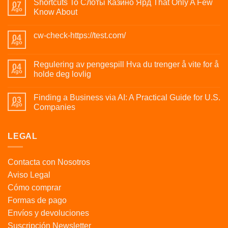
Shortcuts To Слоты Казино Ярд That Only A Few
07
Ago
Know About
cw-check-https://test.com/
04
Ago
Regulering av pengespill Hva du trenger å vite for å
04
Ago
holde deg lovlig
Finding a Business via AI: A Practical Guide for U.S.
03
Ago
Companies
LEGAL
Contacta con Nosotros
Aviso Legal
Cómo comprar
Formas de pago
Envíos y devoluciones
Suscripción Newsletter