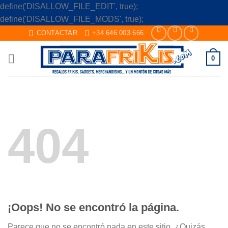
define('DISALLOW_FILE_EDIT', true);
Skip
define('DISALLOW_FILE_MODS', true);
to
CONTACTAR
+34 646 003 666
content
0
404
¡Oops! No se encontró la página.
Parece que no se encontró nada en este sitio. ¿Quizás