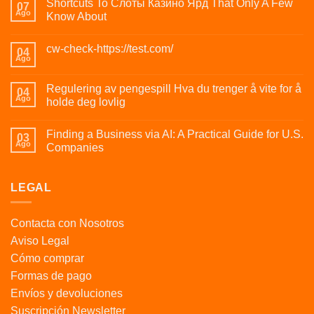
Shortcuts To Слоты Казино Ярд That Only A Few
07
Ago
Know About
cw-check-https://test.com/
04
Ago
Regulering av pengespill Hva du trenger å vite for å
04
Ago
holde deg lovlig
Finding a Business via AI: A Practical Guide for U.S.
03
Ago
Companies
LEGAL
Contacta con Nosotros
Aviso Legal
Cómo comprar
Formas de pago
Envíos y devoluciones
Suscripción Newsletter