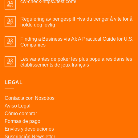
cw-check-https://test.com/
04
Ago
Regulering av pengespill Hva du trenger å vite for å
04
Ago
holde deg lovlig
Finding a Business via AI: A Practical Guide for U.S.
03
Ago
Companies
Les variantes de poker les plus populaires dans les
03
Ago
établissements de jeux français
LEGAL
Contacta con Nosotros
Aviso Legal
Cómo comprar
Formas de pago
Envíos y devoluciones
Suscripción Newsletter