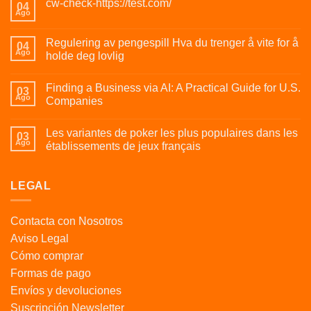
cw-check-https://test.com/
04
Ago
Regulering av pengespill Hva du trenger å vite for å
04
Ago
holde deg lovlig
Finding a Business via AI: A Practical Guide for U.S.
03
Ago
Companies
Les variantes de poker les plus populaires dans les
03
Ago
établissements de jeux français
LEGAL
Contacta con Nosotros
Aviso Legal
Cómo comprar
Formas de pago
Envíos y devoluciones
Suscripción Newsletter