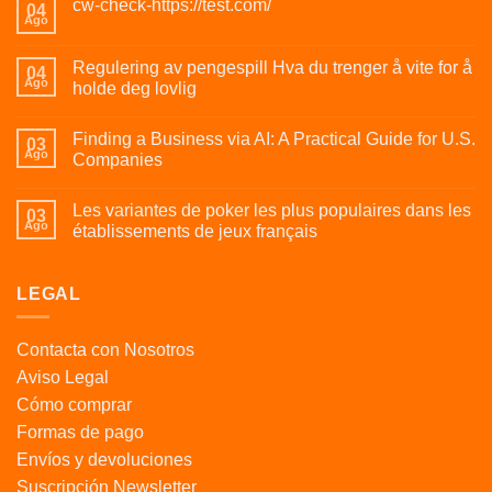
cw-check-https://test.com/
04
Ago
Regulering av pengespill Hva du trenger å vite for å
04
Ago
holde deg lovlig
Finding a Business via AI: A Practical Guide for U.S.
03
Ago
Companies
Les variantes de poker les plus populaires dans les
03
Ago
établissements de jeux français
LEGAL
Contacta con Nosotros
Aviso Legal
Cómo comprar
Formas de pago
Envíos y devoluciones
Suscripción Newsletter