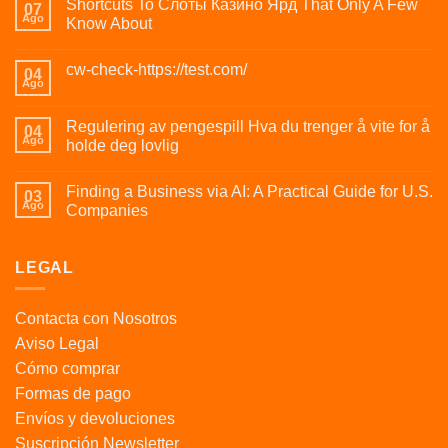
Shortcuts To Слоты Казино Ярд That Only A Few
07
Ago
Know About
cw-check-https://test.com/
04
Ago
Regulering av pengespill Hva du trenger å vite for å
04
Ago
holde deg lovlig
Finding a Business via AI: A Practical Guide for U.S.
03
Ago
Companies
LEGAL
Contacta con Nosotros
Aviso Legal
Cómo comprar
Formas de pago
Envíos y devoluciones
Suscripción Newsletter