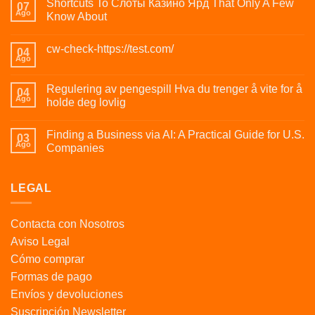
Shortcuts To Слоты Казино Ярд That Only A Few
07
Ago
Know About
cw-check-https://test.com/
04
Ago
Regulering av pengespill Hva du trenger å vite for å
04
Ago
holde deg lovlig
Finding a Business via AI: A Practical Guide for U.S.
03
Ago
Companies
LEGAL
Contacta con Nosotros
Aviso Legal
Cómo comprar
Formas de pago
Envíos y devoluciones
Suscripción Newsletter