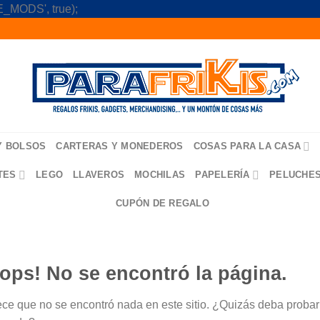
Skip
_MODS', true);
to
content
Y BOLSOS
CARTERAS Y MONEDEROS
COSAS PARA LA CASA
TES
LEGO
LLAVEROS
MOCHILAS
PAPELERÍA
PELUCHE
CUPÓN DE REGALO
ops! No se encontró la página.
ce que no se encontró nada en este sitio. ¿Quizás deba probar u