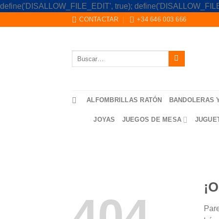
define('DISALLOW_FILE_EDIT', true); define('DISALLOW_FILE
CONTACTAR
+34 646 003 666
Buscar
por:
ALFOMBRILLAS RATÓN
BANDOLERAS 
JOYAS
JUEGOS DE MESA
JUGUE
¡O
404
Pare