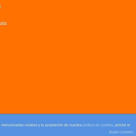
M
data
as mencionadas cookies y la aceptación de nuestra
política de cookies
, pinche el
plugin cookies