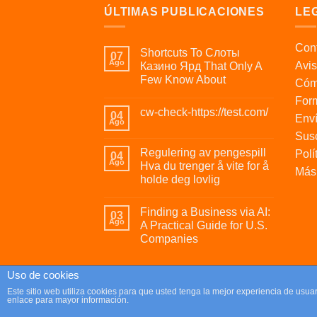
ÚLTIMAS PUBLICACIONES
LE
Cont
Shortcuts To Слоты
07
Ago
Avis
Казино Ярд That Only A
Few Know About
Cóm
For
cw-check-https://test.com/
04
Enví
Ago
Susc
Regulering av pengespill
Polí
04
Ago
Hva du trenger å vite for å
Más 
holde deg lovlig
Finding a Business via AI:
03
Ago
A Practical Guide for U.S.
Companies
Uso de cookies
Copyright 2026 ©
Parafrikis.com
Este sitio web utiliza cookies para que usted tenga la mejor experiencia de us
enlace para mayor información.
Tienda de regalos originales y muy frikis.