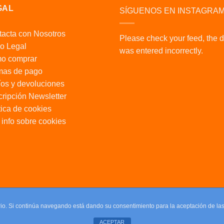
GAL
SÍGUENOS EN INSTAGRA
acta con Nosotros
Please check your feed, the 
o Legal
was entered incorrectly.
o comprar
mas de pago
os y devoluciones
ripción Newsletter
tica de cookies
info sobre cookies
uario. Si continúa navegando está dando su consentimiento para la aceptación de l
ACEPTAR