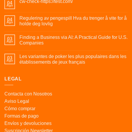
cw-check-https://test.com/
04
Ago
Regulering av pengespill Hva du trenger å vite for å
04
Ago
holde deg lovlig
Finding a Business via AI: A Practical Guide for U.S.
03
Ago
Companies
Les variantes de poker les plus populaires dans les
03
Ago
établissements de jeux français
LEGAL
Contacta con Nosotros
Aviso Legal
Cómo comprar
Formas de pago
Envíos y devoluciones
Suscripción Newsletter