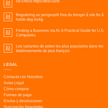
cw-check-https://test.com/
04
Ago
Regulering av pengespill Hva du trenger å vite for å
04
Ago
holde deg lovlig
Finding a Business via AI: A Practical Guide for U.S.
03
Ago
Companies
Les variantes de poker les plus populaires dans les
03
Ago
établissements de jeux français
LEGAL
Contacta con Nosotros
Aviso Legal
Cómo comprar
Formas de pago
Envíos y devoluciones
Suscripción Newsletter