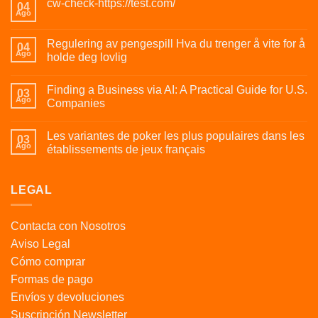
cw-check-https://test.com/
04
Ago
Regulering av pengespill Hva du trenger å vite for å
04
Ago
holde deg lovlig
Finding a Business via AI: A Practical Guide for U.S.
03
Ago
Companies
Les variantes de poker les plus populaires dans les
03
Ago
établissements de jeux français
LEGAL
Contacta con Nosotros
Aviso Legal
Cómo comprar
Formas de pago
Envíos y devoluciones
Suscripción Newsletter