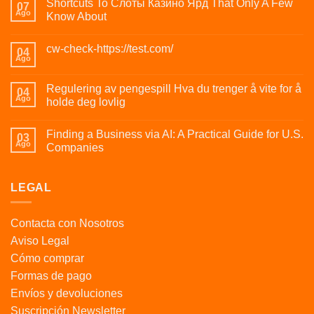
Shortcuts To Слоты Казино Ярд That Only A Few
07
Ago
Know About
cw-check-https://test.com/
04
Ago
Regulering av pengespill Hva du trenger å vite for å
04
Ago
holde deg lovlig
Finding a Business via AI: A Practical Guide for U.S.
03
Ago
Companies
LEGAL
Contacta con Nosotros
Aviso Legal
Cómo comprar
Formas de pago
Envíos y devoluciones
Suscripción Newsletter