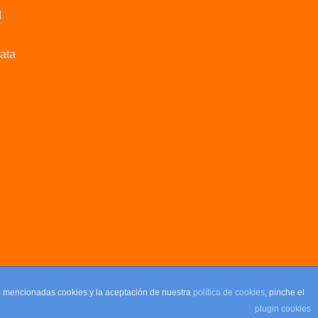
M
data
as mencionadas cookies y la aceptación de nuestra
política de cookies
, pinche el
plugin cookies