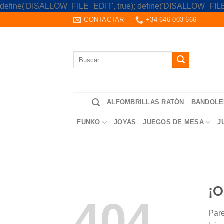
define('DISALLOW_FILE_EDIT', true); define('DISALLOW_FILE
CONTACTAR
+34 646 003 666
Buscar
por:
ALFOMBRILLAS RATÓN
BANDOLE
FUNKO
JOYAS
JUEGOS DE MESA
J
¡O
404
Pare