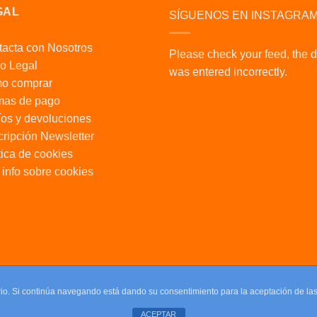
GAL
SÍGUENOS EN INSTAGRA
acta con Nosotros
Please check your feed, the 
o Legal
was entered incorrectly.
o comprar
mas de pago
os y devoluciones
ripción Newsletter
tica de cookies
info sobre cookies
uario. Si continúa navegando está dando su consentimiento para la aceptación de l
ACEPTAR