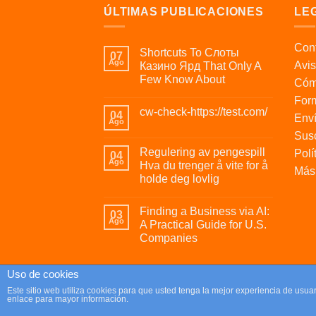
ÚLTIMAS PUBLICACIONES
LE
Cont
Shortcuts To Слоты
07
Ago
Avis
Казино Ярд That Only A
Few Know About
Cóm
For
cw-check-https://test.com/
04
Enví
Ago
Susc
Regulering av pengespill
Polí
04
Ago
Hva du trenger å vite for å
Más 
holde deg lovlig
Finding a Business via AI:
03
Ago
A Practical Guide for U.S.
Companies
Uso de cookies
Copyright 2026 ©
Parafrikis.com
Este sitio web utiliza cookies para que usted tenga la mejor experiencia de us
enlace para mayor información.
Tienda de regalos originales y muy frikis.