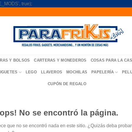
Skip
_MODS', true);
to
content
RAS Y BOLSOS
CARTERAS Y MONEDEROS
COSAS PARA LA CA
UGUETES
LEGO
LLAVEROS
MOCHILAS
PAPELERÍA
PEL
CUPÓN DE REGALO
ops! No se encontró la página.
ce que no se encontró nada en este sitio. ¿Quizás deba probar u