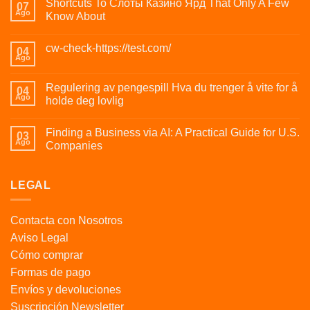
Shortcuts To Слоты Казино Ярд That Only A Few
07
Ago
Know About
cw-check-https://test.com/
04
Ago
Regulering av pengespill Hva du trenger å vite for å
04
Ago
holde deg lovlig
Finding a Business via AI: A Practical Guide for U.S.
03
Ago
Companies
LEGAL
Contacta con Nosotros
Aviso Legal
Cómo comprar
Formas de pago
Envíos y devoluciones
Suscripción Newsletter