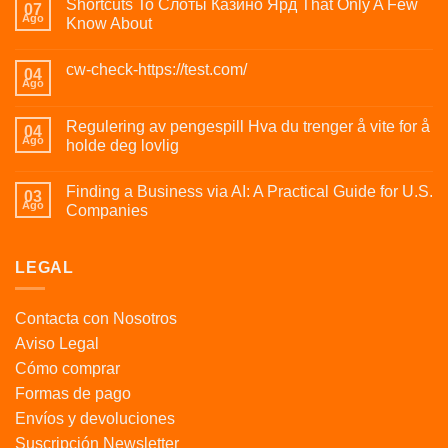
Shortcuts To Слоты Казино Ярд That Only A Few
07
Ago
Know About
cw-check-https://test.com/
04
Ago
Regulering av pengespill Hva du trenger å vite for å
04
Ago
holde deg lovlig
Finding a Business via AI: A Practical Guide for U.S.
03
Ago
Companies
LEGAL
Contacta con Nosotros
Aviso Legal
Cómo comprar
Formas de pago
Envíos y devoluciones
Suscripción Newsletter