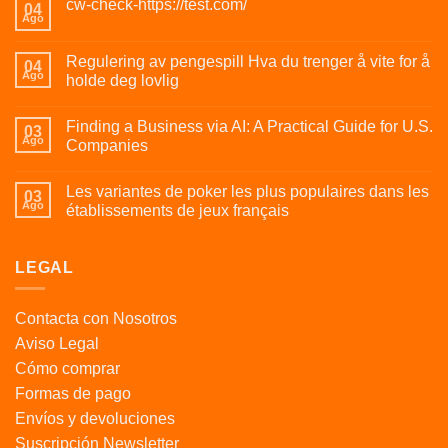
cw-check-https://test.com/
04
Ago
Regulering av pengespill Hva du trenger å vite for å
04
Ago
holde deg lovlig
Finding a Business via AI: A Practical Guide for U.S.
03
Ago
Companies
Les variantes de poker les plus populaires dans les
03
Ago
établissements de jeux français
LEGAL
Contacta con Nosotros
Aviso Legal
Cómo comprar
Formas de pago
Envíos y devoluciones
Suscripción Newsletter