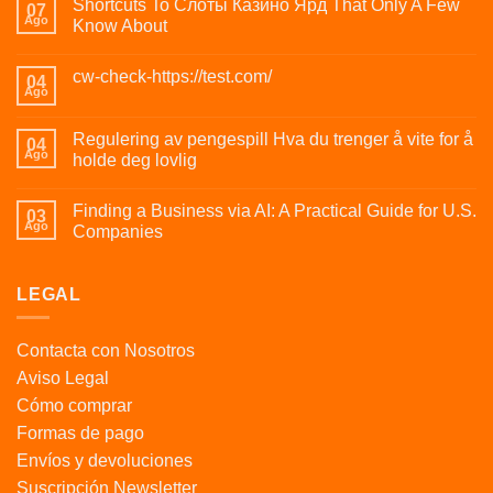
Shortcuts To Слоты Казино Ярд That Only A Few
07
Ago
Know About
cw-check-https://test.com/
04
Ago
Regulering av pengespill Hva du trenger å vite for å
04
Ago
holde deg lovlig
Finding a Business via AI: A Practical Guide for U.S.
03
Ago
Companies
LEGAL
Contacta con Nosotros
Aviso Legal
Cómo comprar
Formas de pago
Envíos y devoluciones
Suscripción Newsletter