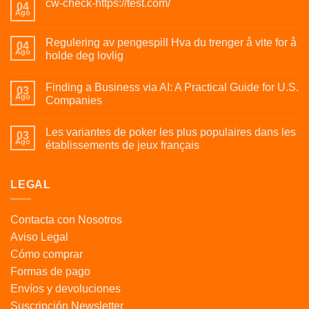
cw-check-https://test.com/
04
Ago
Regulering av pengespill Hva du trenger å vite for å
04
Ago
holde deg lovlig
Finding a Business via AI: A Practical Guide for U.S.
03
Ago
Companies
Les variantes de poker les plus populaires dans les
03
Ago
établissements de jeux français
LEGAL
Contacta con Nosotros
Aviso Legal
Cómo comprar
Formas de pago
Envíos y devoluciones
Suscripción Newsletter