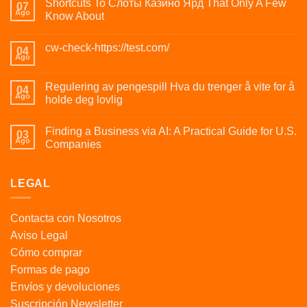
Shortcuts To Слоты Казино Ярд That Only A Few
07
Ago
Know About
cw-check-https://test.com/
04
Ago
Regulering av pengespill Hva du trenger å vite for å
04
Ago
holde deg lovlig
Finding a Business via AI: A Practical Guide for U.S.
03
Ago
Companies
LEGAL
Contacta con Nosotros
Aviso Legal
Cómo comprar
Formas de pago
Envíos y devoluciones
Suscripción Newsletter