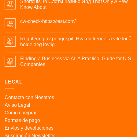
Shortcuts To Слоты Казино Ярд That Only A Few
07
Ago
Know About
cw-check-https://test.com/
04
Ago
Regulering av pengespill Hva du trenger å vite for å
04
Ago
holde deg lovlig
Finding a Business via AI: A Practical Guide for U.S.
03
Ago
Companies
LEGAL
Contacta con Nosotros
Aviso Legal
Cómo comprar
Formas de pago
Envíos y devoluciones
Suscripción Newsletter