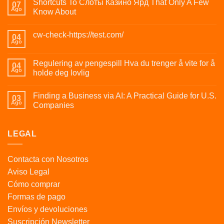
Shortcuts To Слоты Казино Ярд That Only A Few
07
Ago
Know About
cw-check-https://test.com/
04
Ago
Regulering av pengespill Hva du trenger å vite for å
04
Ago
holde deg lovlig
Finding a Business via AI: A Practical Guide for U.S.
03
Ago
Companies
LEGAL
Contacta con Nosotros
Aviso Legal
Cómo comprar
Formas de pago
Envíos y devoluciones
Suscripción Newsletter