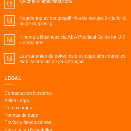
cw-check-https://test.com/
04
Ago
Regulering av pengespill Hva du trenger å vite for å
04
Ago
holde deg lovlig
Finding a Business via AI: A Practical Guide for U.S.
03
Ago
Companies
Les variantes de poker les plus populaires dans les
03
Ago
établissements de jeux français
LEGAL
Contacta con Nosotros
Aviso Legal
Cómo comprar
Formas de pago
Envíos y devoluciones
Suscripción Newsletter