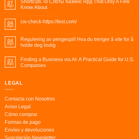
Shortcuts To Слоты Казино Ярд That Only A Few
07
Ago
Know About
cw-check-https://test.com/
04
Ago
Regulering av pengespill Hva du trenger å vite for å
04
Ago
holde deg lovlig
Finding a Business via AI: A Practical Guide for U.S.
03
Ago
Companies
LEGAL
Contacta con Nosotros
Aviso Legal
Cómo comprar
Formas de pago
Envíos y devoluciones
Suscripción Newsletter