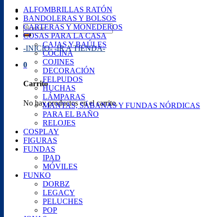
ALFOMBRILLAS RATÓN
BANDOLERAS Y BOLSOS
Buscar
CARTERAS Y MONEDEROS
por:
COSAS PARA LA CASA
CAJAS Y BAÚLES
-INICIO-
-IR A TIENDA-
COCINA
COJINES
0
DECORACIÓN
FELPUDOS
Carrito
HUCHAS
LÁMPARAS
No hay productos en el carrito.
MANTAS, SÁBANAS Y FUNDAS NÓRDICAS
PARA EL BAÑO
RELOJES
COSPLAY
FIGURAS
FUNDAS
IPAD
MÓVILES
FUNKO
DORBZ
LEGACY
PELUCHES
POP