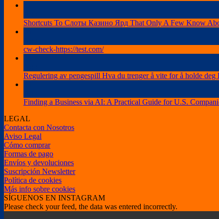
07
Ago
Shortcuts To Слоты Казино Ярд That Only A Few Know Ab
04
Ago
cw-check-https://test.com/
04
Ago
Regulering av pengespill Hva du trenger å vite for å holde deg 
03
Ago
Finding a Business via AI: A Practical Guide for U.S. Compani
LEGAL
Contacta con Nosotros
Aviso Legal
Cómo comprar
Formas de pago
Envíos y devoluciones
Suscripción Newsletter
Política de cookies
Más info sobre cookies
SÍGUENOS EN INSTAGRAM
Please check your feed, the data was entered incorrectly.