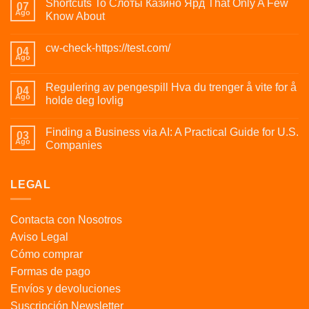
Shortcuts To Слоты Казино Ярд That Only A Few
07
Ago
Know About
cw-check-https://test.com/
04
Ago
Regulering av pengespill Hva du trenger å vite for å
04
Ago
holde deg lovlig
Finding a Business via AI: A Practical Guide for U.S.
03
Ago
Companies
LEGAL
Contacta con Nosotros
Aviso Legal
Cómo comprar
Formas de pago
Envíos y devoluciones
Suscripción Newsletter