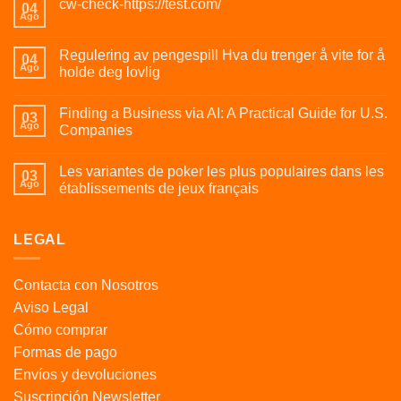
cw-check-https://test.com/
04
Ago
Regulering av pengespill Hva du trenger å vite for å
04
Ago
holde deg lovlig
Finding a Business via AI: A Practical Guide for U.S.
03
Ago
Companies
Les variantes de poker les plus populaires dans les
03
Ago
établissements de jeux français
LEGAL
Contacta con Nosotros
Aviso Legal
Cómo comprar
Formas de pago
Envíos y devoluciones
Suscripción Newsletter