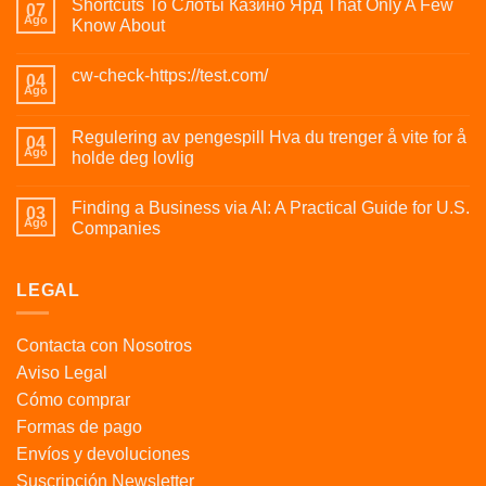
Shortcuts To Слоты Казино Ярд That Only A Few
07
Ago
Know About
cw-check-https://test.com/
04
Ago
Regulering av pengespill Hva du trenger å vite for å
04
Ago
holde deg lovlig
Finding a Business via AI: A Practical Guide for U.S.
03
Ago
Companies
LEGAL
Contacta con Nosotros
Aviso Legal
Cómo comprar
Formas de pago
Envíos y devoluciones
Suscripción Newsletter