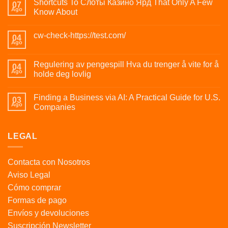
Shortcuts To Слоты Казино Ярд That Only A Few
07
Ago
Know About
cw-check-https://test.com/
04
Ago
Regulering av pengespill Hva du trenger å vite for å
04
Ago
holde deg lovlig
Finding a Business via AI: A Practical Guide for U.S.
03
Ago
Companies
LEGAL
Contacta con Nosotros
Aviso Legal
Cómo comprar
Formas de pago
Envíos y devoluciones
Suscripción Newsletter