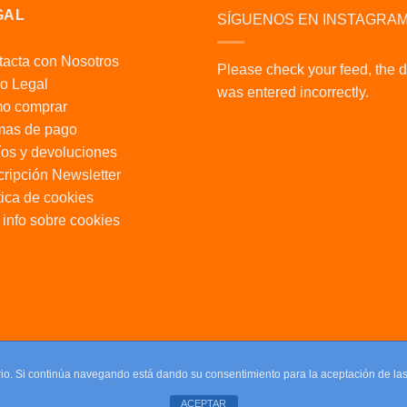
GAL
SÍGUENOS EN INSTAGRA
acta con Nosotros
Please check your feed, the 
o Legal
was entered incorrectly.
o comprar
mas de pago
os y devoluciones
ripción Newsletter
tica de cookies
info sobre cookies
uario. Si continúa navegando está dando su consentimiento para la aceptación de l
ACEPTAR