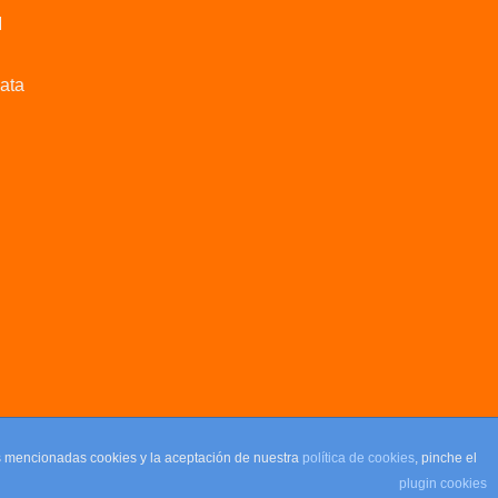
M
data
as mencionadas cookies y la aceptación de nuestra
política de cookies
, pinche el
plugin cookies