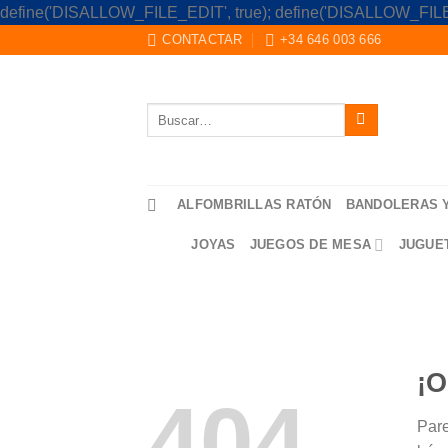
define('DISALLOW_FILE_EDIT', true); define('DISALLOW_FILE
CONTACTAR
+34 646 003 666
Buscar
por:
ALFOMBRILLAS RATÓN
BANDOLERAS 
JOYAS
JUEGOS DE MESA
JUGUE
¡O
404
Pare