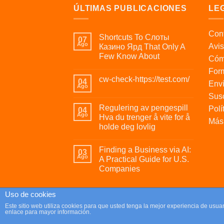
ÚLTIMAS PUBLICACIONES
LE
Cont
Shortcuts To Слоты
07
Ago
Avis
Казино Ярд That Only A
Few Know About
Cóm
For
cw-check-https://test.com/
04
Enví
Ago
Susc
Regulering av pengespill
Polí
04
Ago
Hva du trenger å vite for å
Más 
holde deg lovlig
Finding a Business via AI:
03
Ago
A Practical Guide for U.S.
Companies
Uso de cookies
Copyright 2026 ©
Parafrikis.com
Este sitio web utiliza cookies para que usted tenga la mejor experiencia de us
enlace para mayor información.
Tienda de regalos originales y muy frikis.