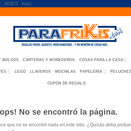
Skip
_MODS', true);
to
content
Y BOLSOS
CARTERAS Y MONEDEROS
COSAS PARA LA CASA
TES
LEGO
LLAVEROS
MOCHILAS
PAPELERÍA
PELUCHE
CUPÓN DE REGALO
ops! No se encontró la página.
ce que no se encontró nada en este sitio. ¿Quizás deba probar u