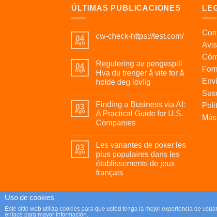
ÚLTIMAS PUBLICACIONES
LE
Cont
cw-check-https://test.com/
04
Ago
Avis
Cóm
Regulering av pengespill
04
For
Ago
Hva du trenger å vite for å
Enví
holde deg lovlig
Susc
Finding a Business via AI:
Polí
03
Ago
A Practical Guide for U.S.
Más 
Companies
Les variantes de poker les
03
Ago
plus populaires dans les
établissements de jeux
français
Uso de cookies
Copyright 2026 ©
Parafrikis.com
Este sitio web utiliza cookies para que usted tenga la mejor experiencia de us
enlace para mayor información.