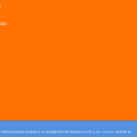
M
data
as mencionadas cookies y la aceptación de nuestra
política de cookies
, pinche el