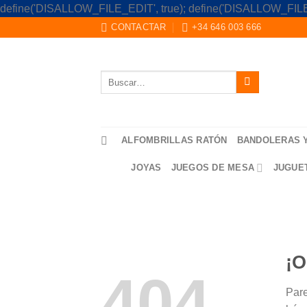
define('DISALLOW_FILE_EDIT', true); define('DISALLOW_FILE
CONTACTAR
+34 646 003 666
Buscar
por:
ALFOMBRILLAS RATÓN
BANDOLERAS 
JOYAS
JUEGOS DE MESA
JUGUE
¡O
404
Pare