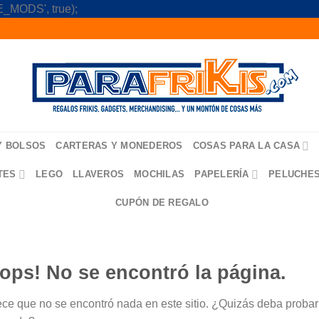
Skip
_MODS', true);
to
content
Y BOLSOS
CARTERAS Y MONEDEROS
COSAS PARA LA CASA
TES
LEGO
LLAVEROS
MOCHILAS
PAPELERÍA
PELUCHE
CUPÓN DE REGALO
ops! No se encontró la página.
ce que no se encontró nada en este sitio. ¿Quizás deba probar u