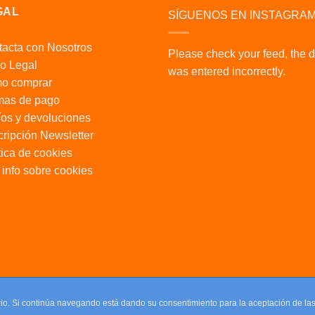
GAL
SÍGUENOS EN INSTAGRA
acta con Nosotros
Please check your feed, the 
o Legal
was entered incorrectly.
o comprar
mas de pago
os y devoluciones
ripción Newsletter
tica de cookies
info sobre cookies
uario. Si continúa navegando está dando su consentimiento para la aceptación de l