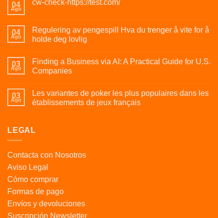
cw-check-https://test.com/
04
Ago
Regulering av pengespill Hva du trenger å vite for å
04
Ago
holde deg lovlig
Finding a Business via AI: A Practical Guide for U.S.
03
Ago
Companies
Les variantes de poker les plus populaires dans les
03
Ago
établissements de jeux français
LEGAL
Contacta con Nosotros
Aviso Legal
Cómo comprar
Formas de pago
Envíos y devoluciones
Suscripción Newsletter