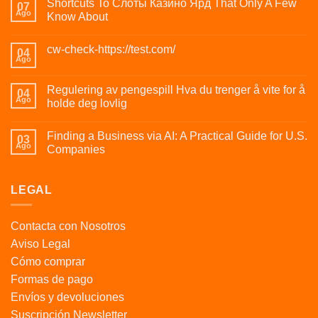
Shortcuts To Слоты Казино Ярд That Only A Few
07
Ago
Know About
cw-check-https://test.com/
04
Ago
Regulering av pengespill Hva du trenger å vite for å
04
Ago
holde deg lovlig
Finding a Business via AI: A Practical Guide for U.S.
03
Ago
Companies
LEGAL
Contacta con Nosotros
Aviso Legal
Cómo comprar
Formas de pago
Envíos y devoluciones
Suscripción Newsletter