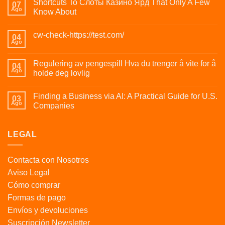
Shortcuts To Слоты Казино Ярд That Only A Few
07
Ago
Know About
cw-check-https://test.com/
04
Ago
Regulering av pengespill Hva du trenger å vite for å
04
Ago
holde deg lovlig
Finding a Business via AI: A Practical Guide for U.S.
03
Ago
Companies
LEGAL
Contacta con Nosotros
Aviso Legal
Cómo comprar
Formas de pago
Envíos y devoluciones
Suscripción Newsletter