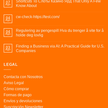
Shortcuts To Слоты Казино Ярд That Only A Few
07
Ago
Know About
cw-check-https://test.com/
04
Ago
Regulering av pengespill Hva du trenger å vite for å
04
Ago
holde deg lovlig
Finding a Business via AI: A Practical Guide for U.S.
03
Ago
Companies
LEGAL
Contacta con Nosotros
Aviso Legal
Cómo comprar
Formas de pago
Envíos y devoluciones
Suscripción Newsletter