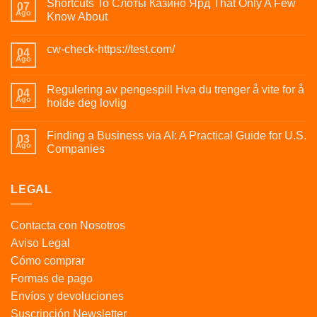
Shortcuts To Слоты Казино Ярд That Only A Few
07
Ago
Know About
cw-check-https://test.com/
04
Ago
Regulering av pengespill Hva du trenger å vite for å
04
Ago
holde deg lovlig
Finding a Business via AI: A Practical Guide for U.S.
03
Ago
Companies
LEGAL
Contacta con Nosotros
Aviso Legal
Cómo comprar
Formas de pago
Envíos y devoluciones
Suscripción Newsletter