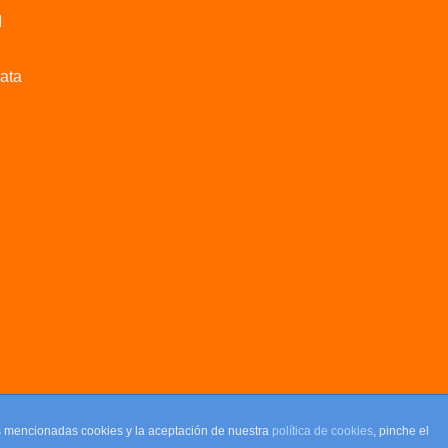
M
data
as mencionadas cookies y la aceptación de nuestra
política de cookies
, pinche el