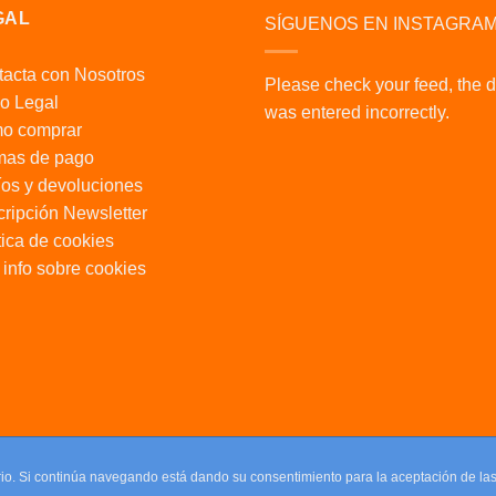
GAL
SÍGUENOS EN INSTAGRA
acta con Nosotros
Please check your feed, the 
o Legal
was entered incorrectly.
o comprar
mas de pago
os y devoluciones
ripción Newsletter
tica de cookies
info sobre cookies
uario. Si continúa navegando está dando su consentimiento para la aceptación de l