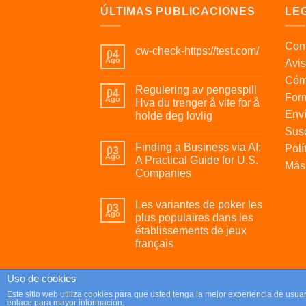
ÚLTIMAS PUBLICACIONES
LE
Cont
cw-check-https://test.com/
04
Ago
Avis
Cóm
Regulering av pengespill
04
For
Ago
Hva du trenger å vite for å
Enví
holde deg lovlig
Susc
Finding a Business via AI:
Polí
03
Ago
A Practical Guide for U.S.
Más 
Companies
Les variantes de poker les
03
Ago
plus populaires dans les
établissements de jeux
français
Uso de cookies
Copyright 2026 ©
Parafrikis.com
Este sitio web utiliza cookies para que usted tenga la mejor experiencia de us
enlace para mayor información.