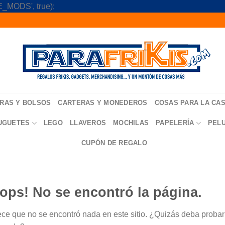
Skip
_MODS', true);
to
content
RAS Y BOLSOS
CARTERAS Y MONEDEROS
COSAS PARA LA CA
UGUETES
LEGO
LLAVEROS
MOCHILAS
PAPELERÍA
PEL
CUPÓN DE REGALO
ops! No se encontró la página.
ce que no se encontró nada en este sitio. ¿Quizás deba probar u