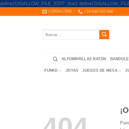
define('DISALLOW_FILE_EDIT', true); define('DISALLOW_FILE
CONTACTAR
+34 646 003 666
Buscar
por:
ALFOMBRILLAS RATÓN
BANDOLE
FUNKO
JOYAS
JUEGOS DE MESA
J
¡O
404
Pare