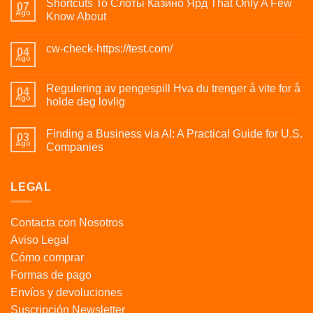
Shortcuts To Слоты Казино Ярд That Only A Few
07
Ago
Know About
cw-check-https://test.com/
04
Ago
Regulering av pengespill Hva du trenger å vite for å
04
Ago
holde deg lovlig
Finding a Business via AI: A Practical Guide for U.S.
03
Ago
Companies
LEGAL
Contacta con Nosotros
Aviso Legal
Cómo comprar
Formas de pago
Envíos y devoluciones
Suscripción Newsletter