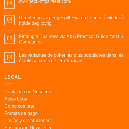
cw-check-https://test.com/
04
Ago
Regulering av pengespill Hva du trenger å vite for å
04
Ago
holde deg lovlig
Finding a Business via AI: A Practical Guide for U.S.
03
Ago
Companies
Les variantes de poker les plus populaires dans les
03
Ago
établissements de jeux français
LEGAL
Contacta con Nosotros
Aviso Legal
Cómo comprar
Formas de pago
Envíos y devoluciones
Suscripción Newsletter