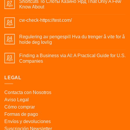
Shortcuts To Слоты Казино Ярд That Only A Few
07
Ago
Know About
cw-check-https://test.com/
04
Ago
Regulering av pengespill Hva du trenger å vite for å
04
Ago
holde deg lovlig
Finding a Business via AI: A Practical Guide for U.S.
03
Ago
Companies
LEGAL
Contacta con Nosotros
Aviso Legal
Cómo comprar
Formas de pago
Envíos y devoluciones
Suscripción Newsletter