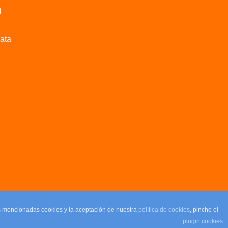
M
data
as mencionadas cookies y la aceptación de nuestra
política de cookies
, pinche el
plugin cookies