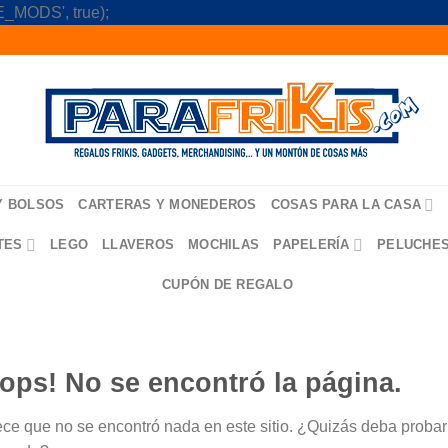
Skip
_MODS', true);
to
content
Y BOLSOS
CARTERAS Y MONEDEROS
COSAS PARA LA CASA
TES
LEGO
LLAVEROS
MOCHILAS
PAPELERÍA
PELUCHE
CUPÓN DE REGALO
ops! No se encontró la página.
ce que no se encontró nada en este sitio. ¿Quizás deba probar u