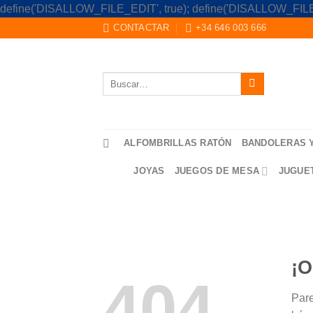
define('DISALLOW_FILE_EDIT', true); define('DISALLOW_FILE
CONTACTAR
+34 646 003 666
Buscar
por:
ALFOMBRILLAS RATÓN
BANDOLERAS 
JOYAS
JUEGOS DE MESA
JUGUE
¡O
404
Pare