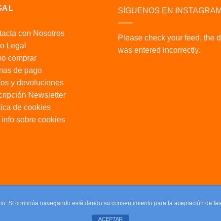
GAL
SÍGUENOS EN INSTAGRA
acta con Nosotros
Please check your feed, the 
o Legal
was entered incorrectly.
o comprar
mas de pago
os y devoluciones
ripción Newsletter
tica de cookies
info sobre cookies
uario. Si continúa navegando está dando su consentimiento para la aceptación de l
ACEPTAR