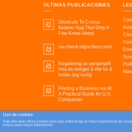
ÚLTIMAS PUBLICACIONES
LE
Cont
Shortcuts To Слоты
07
Ago
Avis
Казино Ярд That Only A
Few Know About
Cóm
For
cw-check-https://test.com/
04
Enví
Ago
Susc
Regulering av pengespill
Polí
04
Ago
Hva du trenger å vite for å
Más 
holde deg lovlig
Finding a Business via AI:
03
Ago
A Practical Guide for U.S.
Companies
Uso de cookies
Copyright 2026 ©
Parafrikis.com
Este sitio web utiliza cookies para que usted tenga la mejor experiencia de us
enlace para mayor información.
Tienda de regalos originales y muy frikis.