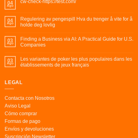
cw-check-https://test.com/
04
Ago
Regulering av pengespill Hva du trenger å vite for å
04
Ago
holde deg lovlig
Finding a Business via AI: A Practical Guide for U.S.
03
Ago
Companies
Les variantes de poker les plus populaires dans les
03
Ago
établissements de jeux français
LEGAL
Contacta con Nosotros
Aviso Legal
Cómo comprar
Formas de pago
Envíos y devoluciones
Suscripción Newsletter