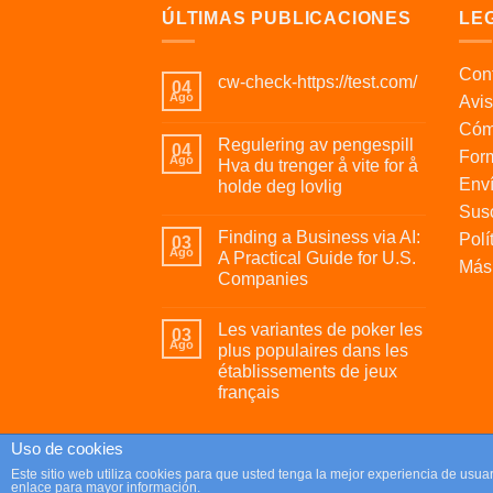
ÚLTIMAS PUBLICACIONES
LE
Cont
cw-check-https://test.com/
04
Ago
Avis
Cóm
Regulering av pengespill
04
For
Ago
Hva du trenger å vite for å
Enví
holde deg lovlig
Susc
Finding a Business via AI:
Polí
03
Ago
A Practical Guide for U.S.
Más 
Companies
Les variantes de poker les
03
Ago
plus populaires dans les
établissements de jeux
français
Uso de cookies
Copyright 2026 ©
Parafrikis.com
Este sitio web utiliza cookies para que usted tenga la mejor experiencia de us
enlace para mayor información.