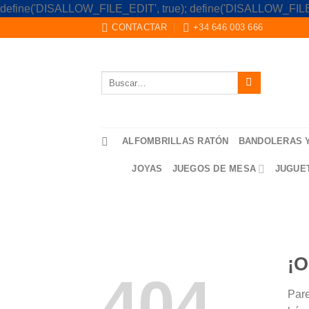
define('DISALLOW_FILE_EDIT', true); define('DISALLOW_FILE
CONTACTAR
+34 646 003 666
Buscar
por:
ALFOMBRILLAS RATÓN
BANDOLERAS 
JOYAS
JUEGOS DE MESA
JUGUE
¡O
404
Pare