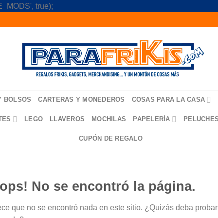
Skip
_MODS', true);
to
content
Y BOLSOS
CARTERAS Y MONEDEROS
COSAS PARA LA CASA
TES
LEGO
LLAVEROS
MOCHILAS
PAPELERÍA
PELUCHE
CUPÓN DE REGALO
ops! No se encontró la página.
ce que no se encontró nada en este sitio. ¿Quizás deba probar u