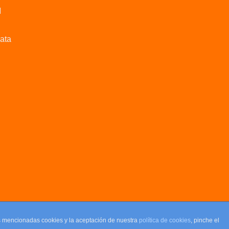
M
data
as mencionadas cookies y la aceptación de nuestra
política de cookies
, pinche el