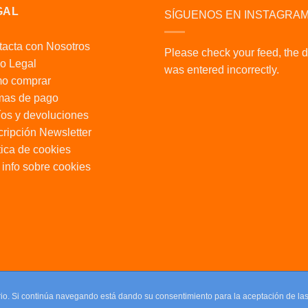
GAL
SÍGUENOS EN INSTAGRA
acta con Nosotros
Please check your feed, the 
o Legal
was entered incorrectly.
o comprar
mas de pago
os y devoluciones
ripción Newsletter
tica de cookies
info sobre cookies
uario. Si continúa navegando está dando su consentimiento para la aceptación de l