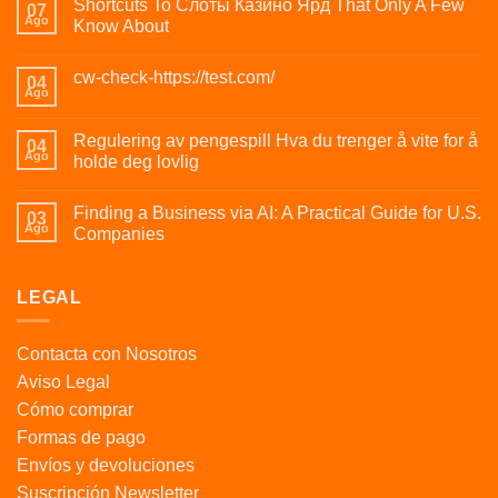
Shortcuts To Слоты Казино Ярд That Only A Few
07
Ago
Know About
cw-check-https://test.com/
04
Ago
Regulering av pengespill Hva du trenger å vite for å
04
Ago
holde deg lovlig
Finding a Business via AI: A Practical Guide for U.S.
03
Ago
Companies
LEGAL
Contacta con Nosotros
Aviso Legal
Cómo comprar
Formas de pago
Envíos y devoluciones
Suscripción Newsletter