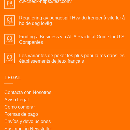
cw-check-https://test.com/
04
Ago
Regulering av pengespill Hva du trenger å vite for å
04
Ago
holde deg lovlig
Finding a Business via AI: A Practical Guide for U.S.
03
Ago
Companies
Les variantes de poker les plus populaires dans les
03
Ago
établissements de jeux français
LEGAL
Contacta con Nosotros
Aviso Legal
Cómo comprar
Formas de pago
Envíos y devoluciones
Suscripción Newsletter