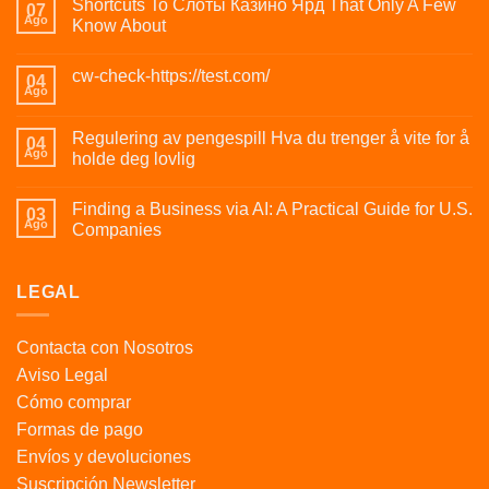
Shortcuts To Слоты Казино Ярд That Only A Few
07
Ago
Know About
cw-check-https://test.com/
04
Ago
Regulering av pengespill Hva du trenger å vite for å
04
Ago
holde deg lovlig
Finding a Business via AI: A Practical Guide for U.S.
03
Ago
Companies
LEGAL
Contacta con Nosotros
Aviso Legal
Cómo comprar
Formas de pago
Envíos y devoluciones
Suscripción Newsletter