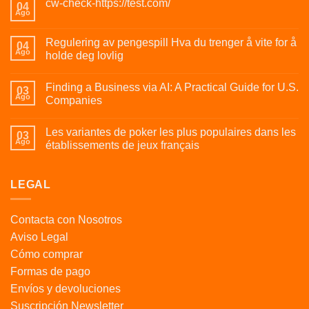
cw-check-https://test.com/
04
Ago
Regulering av pengespill Hva du trenger å vite for å
04
Ago
holde deg lovlig
Finding a Business via AI: A Practical Guide for U.S.
03
Ago
Companies
Les variantes de poker les plus populaires dans les
03
Ago
établissements de jeux français
LEGAL
Contacta con Nosotros
Aviso Legal
Cómo comprar
Formas de pago
Envíos y devoluciones
Suscripción Newsletter