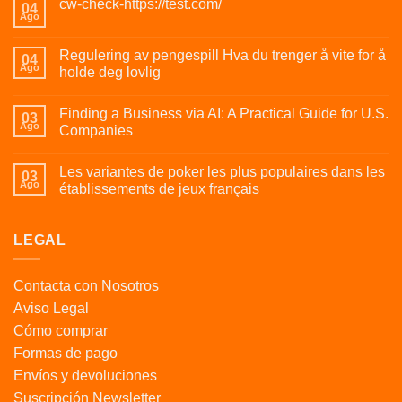
cw-check-https://test.com/
04
Ago
Regulering av pengespill Hva du trenger å vite for å
04
Ago
holde deg lovlig
Finding a Business via AI: A Practical Guide for U.S.
03
Ago
Companies
Les variantes de poker les plus populaires dans les
03
Ago
établissements de jeux français
LEGAL
Contacta con Nosotros
Aviso Legal
Cómo comprar
Formas de pago
Envíos y devoluciones
Suscripción Newsletter