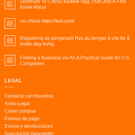
Shortcuts To Слоты Казино Ярд That Only A Few
07
Ago
Know About
cw-check-https://test.com/
04
Ago
Regulering av pengespill Hva du trenger å vite for å
04
Ago
holde deg lovlig
Finding a Business via AI: A Practical Guide for U.S.
03
Ago
Companies
LEGAL
Contacta con Nosotros
Aviso Legal
Cómo comprar
Formas de pago
Envíos y devoluciones
Suscripción Newsletter