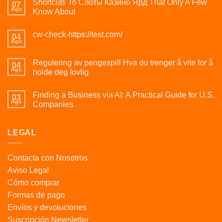
Shortcuts To Слоты Казино Ярд That Only A Few
07
Ago
Know About
cw-check-https://test.com/
04
Ago
Regulering av pengespill Hva du trenger å vite for å
04
Ago
holde deg lovlig
Finding a Business via AI: A Practical Guide for U.S.
03
Ago
Companies
LEGAL
Contacta con Nosotros
Aviso Legal
Cómo comprar
Formas de pago
Envíos y devoluciones
Suscripción Newsletter