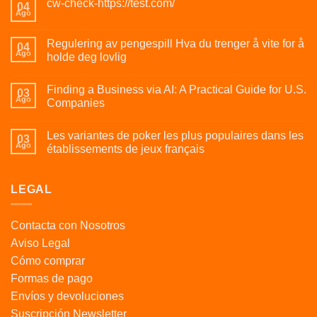
cw-check-https://test.com/
04
Ago
Regulering av pengespill Hva du trenger å vite for å
04
Ago
holde deg lovlig
Finding a Business via AI: A Practical Guide for U.S.
03
Ago
Companies
Les variantes de poker les plus populaires dans les
03
Ago
établissements de jeux français
LEGAL
Contacta con Nosotros
Aviso Legal
Cómo comprar
Formas de pago
Envíos y devoluciones
Suscripción Newsletter